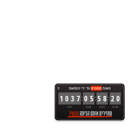
מאות
חטופים
על ידי החמאס
X
:
:
:
1
0
3
7
0
5
5
8
2
0
שניות
דקות
שעות
ימים