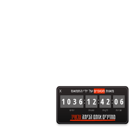
מאות
חטופים
על ידי החמאס
X
:
:
:
1
0
3
6
1
2
4
2
0
6
שניות
דקות
שעות
ימים