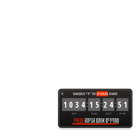
מאות
חטופים
על ידי החמאס
X
:
:
:
1
0
3
4
1
5
2
4
5
1
שניות
דקות
שעות
ימים