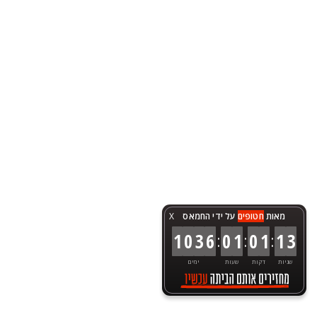
מאות
חטופים
על ידי החמאס
X
:
:
:
1
0
3
6
0
1
0
1
1
3
שניות
דקות
שעות
ימים