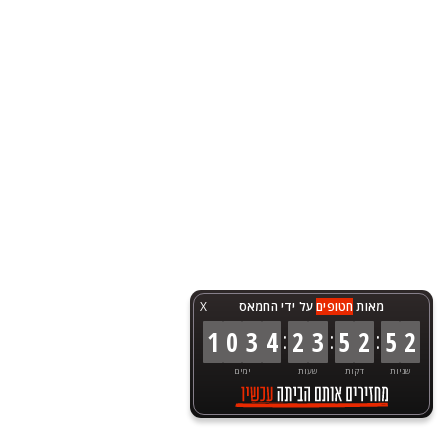
מאות
חטופים
על ידי החמאס
X
:
:
:
1
0
3
4
2
3
5
2
5
2
שניות
דקות
שעות
ימים