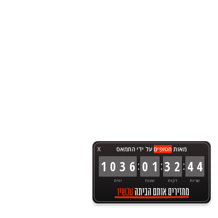
מאות
חטופים
על ידי החמאס
X
:
:
:
1
0
3
6
0
1
3
2
4
4
שניות
דקות
שעות
ימים