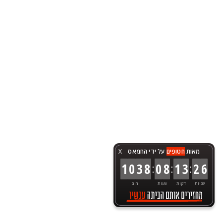
מאות
חטופים
על ידי החמאס
X
:
:
:
1
0
3
8
0
8
1
3
2
6
שניות
דקות
שעות
ימים