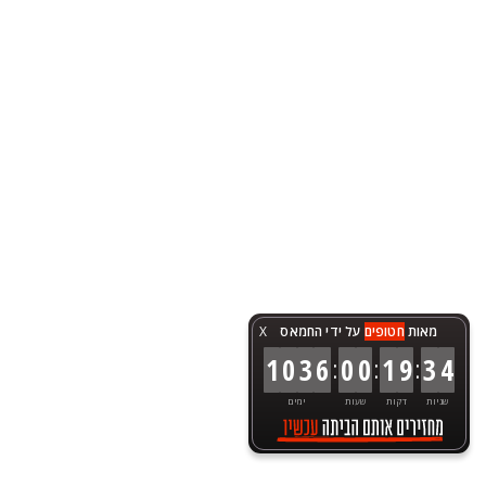
מאות
חטופים
על ידי החמאס
X
:
:
:
1
0
3
6
0
0
1
9
3
4
שניות
דקות
שעות
ימים