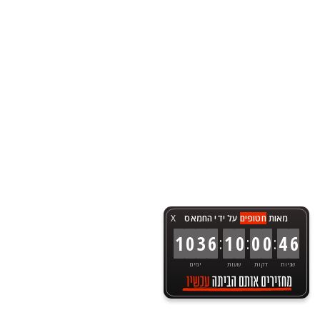
מאות
חטופים
על ידי החמאס
X
:
:
:
1
0
3
6
1
0
0
0
4
6
שניות
דקות
שעות
ימים