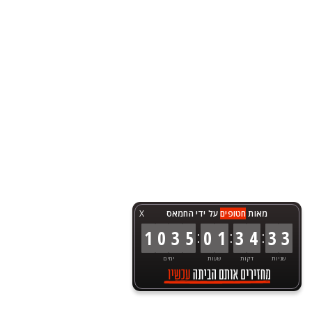
מאות
חטופים
על ידי החמאס
X
:
:
:
1
0
3
5
0
1
3
4
3
3
שניות
דקות
שעות
ימים