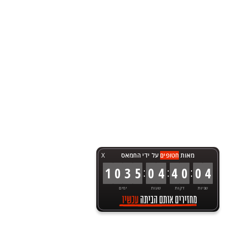
מאות
חטופים
על ידי החמאס
X
:
:
:
1
0
3
5
0
4
4
0
0
4
שניות
דקות
שעות
ימים