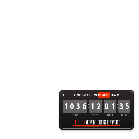
מאות
חטופים
על ידי החמאס
X
:
:
:
1
0
3
6
1
2
0
1
3
5
שניות
דקות
שעות
ימים