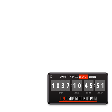
מאות
חטופים
על ידי החמאס
X
:
:
:
1
0
3
7
1
0
4
5
5
1
שניות
דקות
שעות
ימים