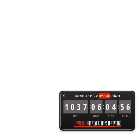
מאות
חטופים
על ידי החמאס
X
:
:
:
1
0
3
7
0
6
0
4
5
6
שניות
דקות
שעות
ימים