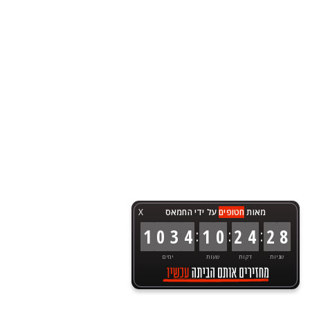
מאות
חטופים
על ידי החמאס
X
:
:
:
1
0
3
4
1
0
2
4
2
8
שניות
דקות
שעות
ימים