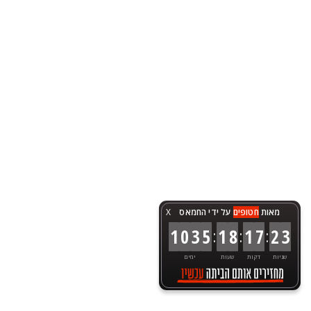
מאות
חטופים
על ידי החמאס
X
:
:
:
1
0
3
5
1
8
1
7
2
3
שניות
דקות
שעות
ימים