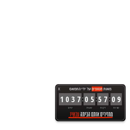
מאות
חטופים
על ידי החמאס
X
:
:
:
1
0
3
7
0
5
5
7
0
9
שניות
דקות
שעות
ימים