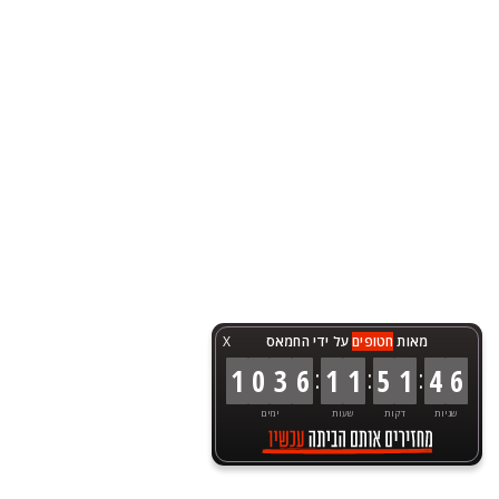
מאות
חטופים
על ידי החמאס
X
:
:
:
1
0
3
6
1
1
5
1
4
6
שניות
דקות
שעות
ימים