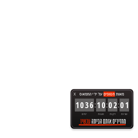
מאות
חטופים
על ידי החמאס
X
:
:
:
1
0
3
6
1
0
0
2
0
1
שניות
דקות
שעות
ימים