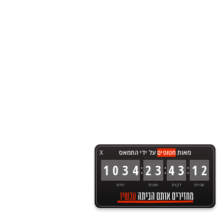
מאות
חטופים
על ידי החמאס
X
:
:
:
1
0
3
4
2
3
4
3
1
2
שניות
דקות
שעות
ימים