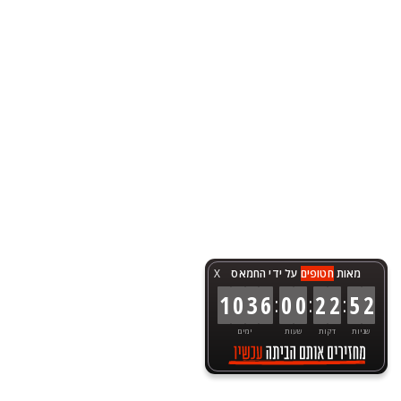
מאות
חטופים
על ידי החמאס
X
:
:
:
1
0
3
6
0
0
2
2
5
2
שניות
דקות
שעות
ימים