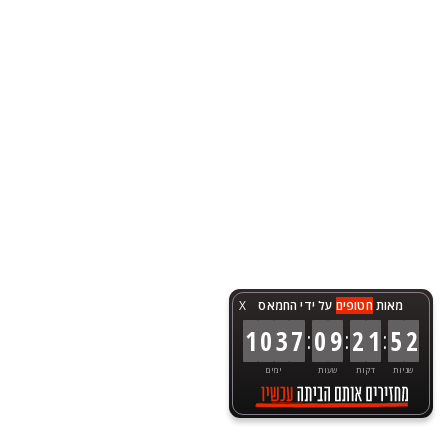
מאות
חטופים
על ידי החמאס
X
:
:
:
1
0
3
7
0
9
2
1
5
2
שניות
דקות
שעות
ימים