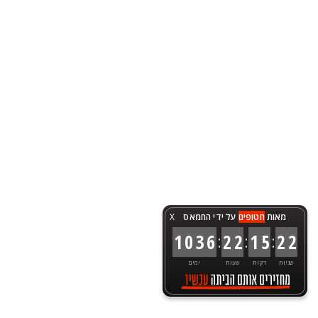
מאות
חטופים
על ידי החמאס
X
:
:
:
1
0
3
6
2
2
1
5
2
2
שניות
דקות
שעות
ימים