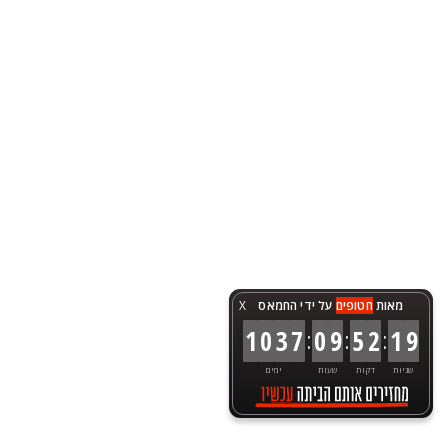
מאות
חטופים
על ידי החמאס
X
:
:
:
1
0
3
7
0
9
5
2
1
9
שניות
דקות
שעות
ימים