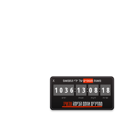
מאות
חטופים
על ידי החמאס
X
:
:
:
1
0
3
6
1
3
0
8
1
8
שניות
דקות
שעות
ימים