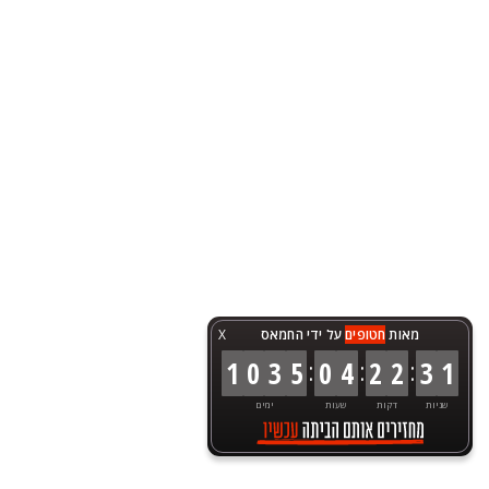
מאות
חטופים
על ידי החמאס
X
:
:
:
1
0
3
5
0
4
2
2
3
1
שניות
דקות
שעות
ימים