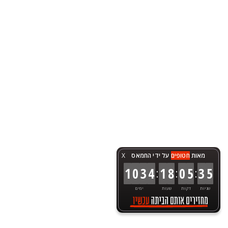
מאות
חטופים
על ידי החמאס
X
:
:
:
1
0
3
4
1
8
0
5
3
5
שניות
דקות
שעות
ימים