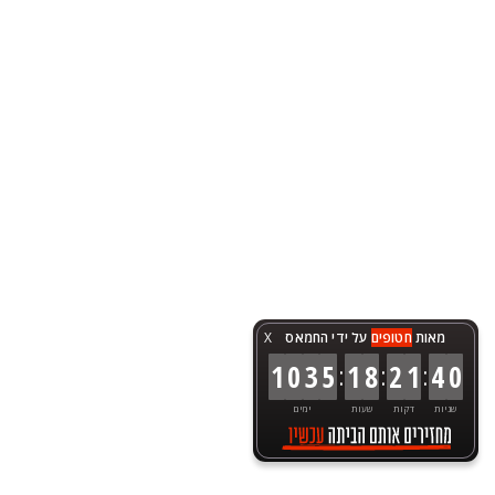
מאות
חטופים
על ידי החמאס
X
:
:
:
1
0
3
5
1
8
2
1
4
0
שניות
דקות
שעות
ימים