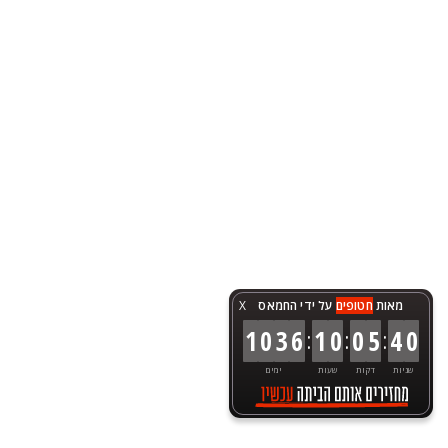
מאות
חטופים
על ידי החמאס
X
:
:
:
1
0
3
6
1
0
0
5
4
0
שניות
דקות
שעות
ימים