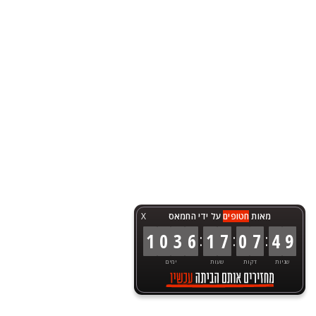
מאות
חטופים
על ידי החמאס
X
:
:
:
1
0
3
6
1
7
0
7
4
9
שניות
דקות
שעות
ימים