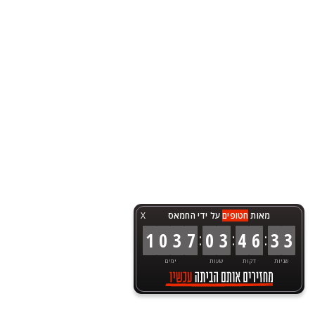
מאות
חטופים
על ידי החמאס
X
:
:
:
1
0
3
7
0
3
4
6
3
3
שניות
דקות
שעות
ימים