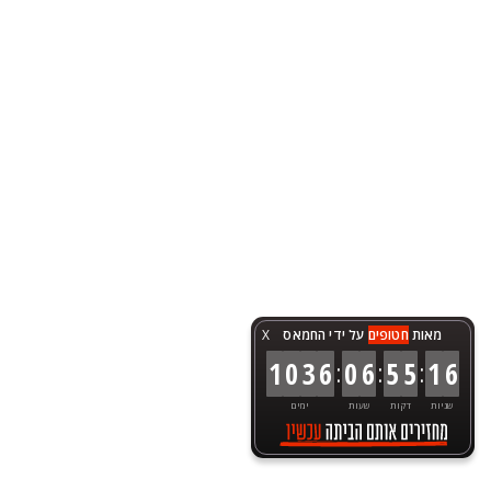
מאות
חטופים
על ידי החמאס
X
:
:
:
1
0
3
6
0
6
5
5
1
6
שניות
דקות
שעות
ימים