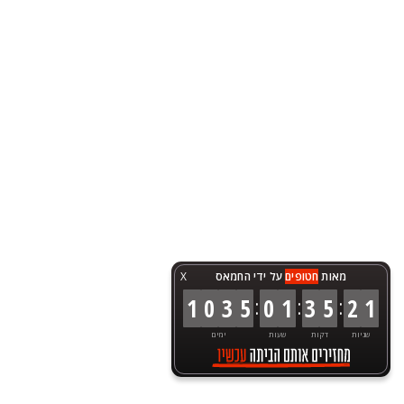
מאות
חטופים
על ידי החמאס
X
:
:
:
1
0
3
5
0
1
3
5
2
1
שניות
דקות
שעות
ימים