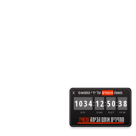
מאות
חטופים
על ידי החמאס
X
:
:
:
1
0
3
4
1
2
5
0
3
8
שניות
דקות
שעות
ימים