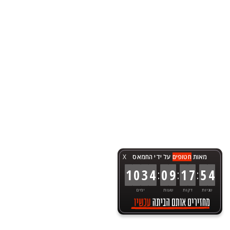
מאות
חטופים
על ידי החמאס
X
:
:
:
1
0
3
4
0
9
1
7
5
4
שניות
דקות
שעות
ימים