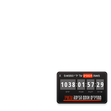
מאות
חטופים
על ידי החמאס
X
:
:
:
1
0
3
8
0
1
5
7
2
9
שניות
דקות
שעות
ימים