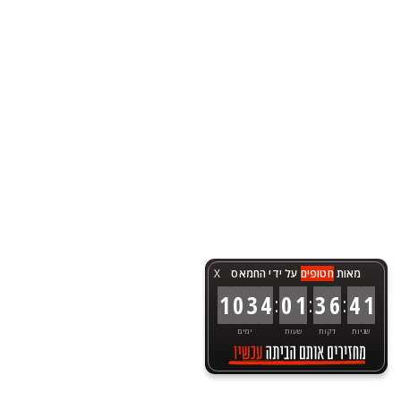
מאות
חטופים
על ידי החמאס
X
:
:
:
1
0
3
4
0
1
3
6
4
1
שניות
דקות
שעות
ימים