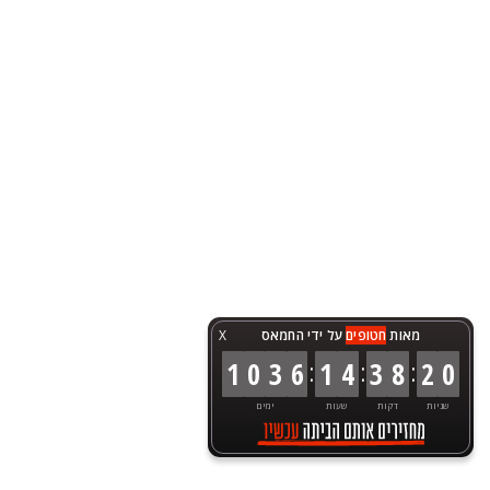
מאות
חטופים
על ידי החמאס
X
:
:
:
1
0
3
6
1
4
3
8
2
0
שניות
דקות
שעות
ימים