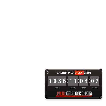
מאות
חטופים
על ידי החמאס
X
:
:
:
1
0
3
6
1
1
0
3
0
2
שניות
דקות
שעות
ימים