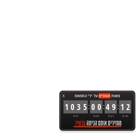
מאות
חטופים
על ידי החמאס
X
:
:
:
1
0
3
5
0
0
4
9
1
2
שניות
דקות
שעות
ימים