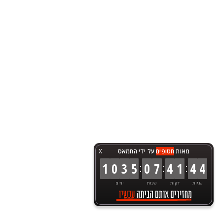
מאות
חטופים
על ידי החמאס
X
:
:
:
1
0
3
5
0
7
4
1
4
4
שניות
דקות
שעות
ימים