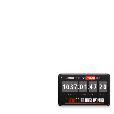
מאות
חטופים
על ידי החמאס
X
:
:
:
1
0
3
7
0
1
4
7
2
0
שניות
דקות
שעות
ימים