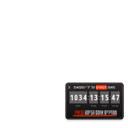
מאות
חטופים
על ידי החמאס
X
:
:
:
1
0
3
4
1
3
1
5
4
7
שניות
דקות
שעות
ימים