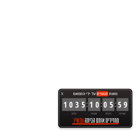
מאות
חטופים
על ידי החמאס
X
:
:
:
1
0
3
5
1
0
0
5
5
9
שניות
דקות
שעות
ימים