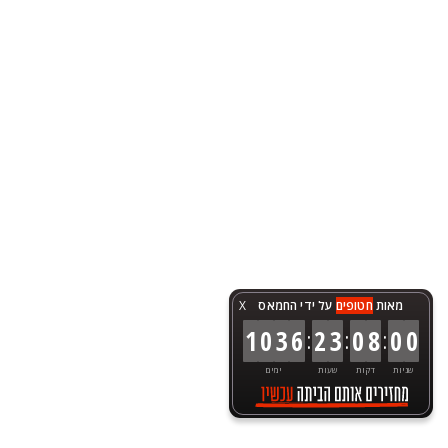
מאות
חטופים
על ידי החמאס
X
:
:
:
1
0
3
6
2
3
0
8
0
0
שניות
דקות
שעות
ימים