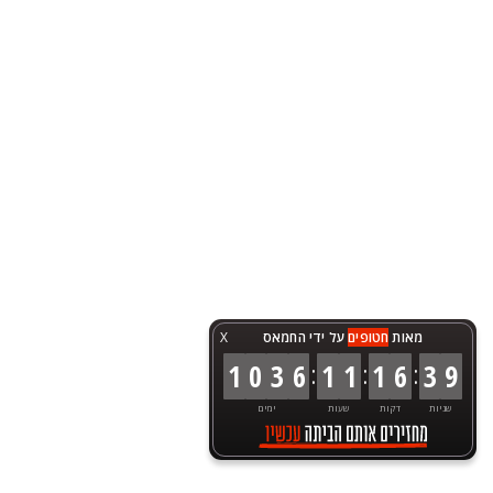
מאות
חטופים
על ידי החמאס
X
:
:
:
1
0
3
6
1
1
1
6
3
9
שניות
דקות
שעות
ימים