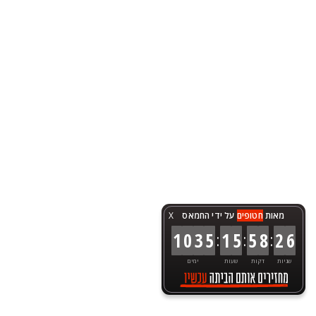
מאות
חטופים
על ידי החמאס
X
:
:
:
1
0
3
5
1
5
5
8
2
6
שניות
דקות
שעות
ימים