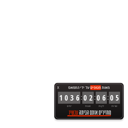
מאות
חטופים
על ידי החמאס
X
:
:
:
1
0
3
6
0
2
0
6
0
5
שניות
דקות
שעות
ימים