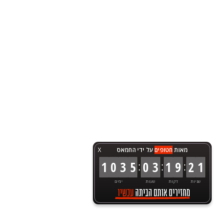
מאות
חטופים
על ידי החמאס
X
:
:
:
1
0
3
5
0
3
1
9
2
1
שניות
דקות
שעות
ימים