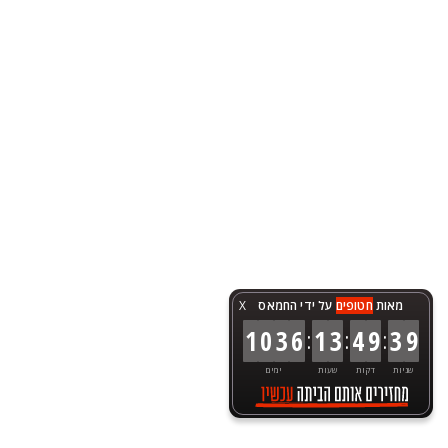
מאות
חטופים
על ידי החמאס
X
:
:
:
1
0
3
6
1
3
4
9
3
9
שניות
דקות
שעות
ימים